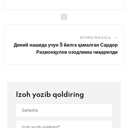
KEYINGI MAQOLA
Диний нашида учун 5 йилга қамалган Сардор
Раҳмонқулов озодликка чиқарилди
Izoh yozib qoldiring