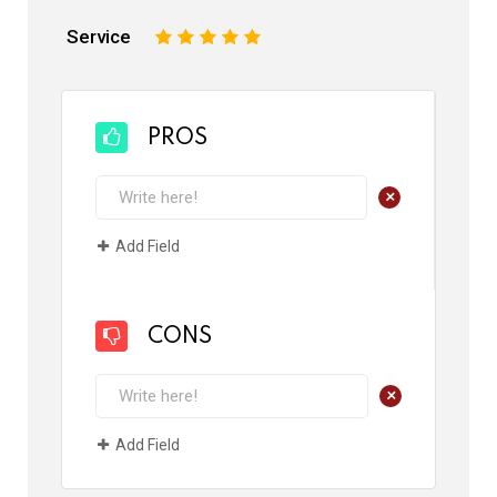
Service
1
2
3
4
5
PROS
+
Add Field
CONS
+
Add Field