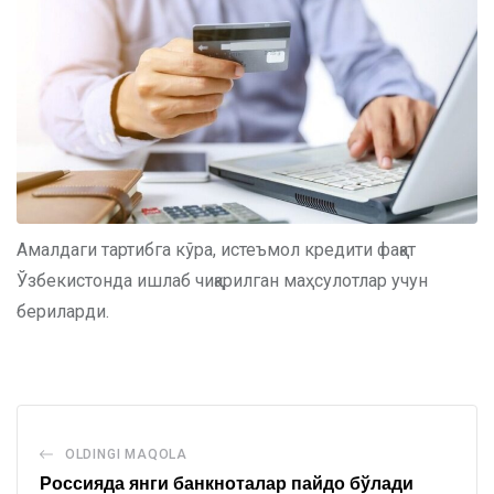
Амалдаги тартибга кўра, истеъмол кредити фақат
Ўзбекистонда ишлаб чиқарилган маҳсулотлар учун
бериларди.
OLDINGI MAQOLA
Россияда янги банкноталар пайдо бўлади