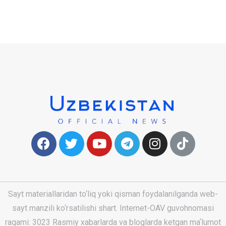
Sayt materiallaridan to‘liq yoki qisman foydalanilganda web-
sayt manzili ko‘rsatilishi shart. Internet-OAV guvohnomasi
raqami: 3023 Rasmiy xabarlarda va bloglarda ketgan maʼlumot