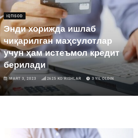
IQTISOD
Энди хорижда ишлаб
чиқарилган маҳсулотлар
учун ҳам истеъмол кредит
берилади
MART 3, 2023
2625
KOʻRISHLAR
3 YIL OLDIN