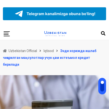
Uzbekistan Official
Iqtisod
Энди хорижда ишлаб
чиқарилган маҳсулотлар учун ҳам истеъмол кредит
берилади