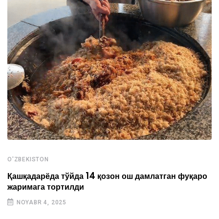
O'ZBEKISTON
Қашқадарёда тўйда 14 қозон ош дамлатган фуқаро
жаримага тортилди
NOYABR 4, 2025