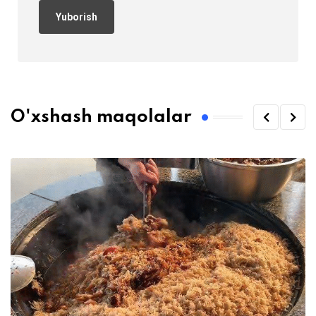
O'xshash maqolalar