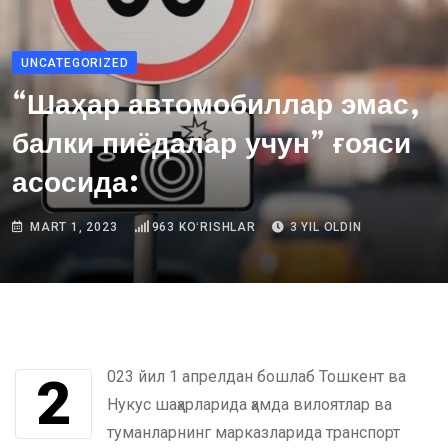
UNCATEGORIZED
“Шаҳар автомобиллар эмас,
балки пиёдалар учун” ғояси
асосида:
MART 1, 2023
963
KOʻRISHLAR
3 YIL OLDIN
2023 йил 1 апрелдан бошлаб Тошкент ва
Нукус шаҳарларида ҳамда вилоятлар ва
туманларнинг марказларида транспорт