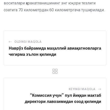
воситалари ҳаракатланишининг энг юқори тезлиги
соатига 70 километрдан 60 километргача туширилади.
OLDINGI MAQOLA
Наврўз байрамида маҳаллий авиақатновларга
чегирма эълон қилинди
KEYINGI MAQOLA
“Комиссия учун” пул йиққан мактаб
директори лавозимидан озод қилинди