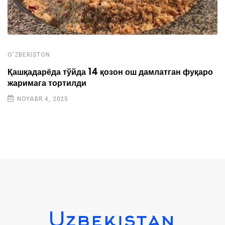
O'ZBEKISTON
Қашқадарёда тўйда 14 қозон ош дамлатган фуқаро
жаримага тортилди
NOYABR 4, 2025