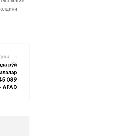
а ташланган.
 олдини
AQOLA
ида рўй
зилалар
 45 089
— AFAD