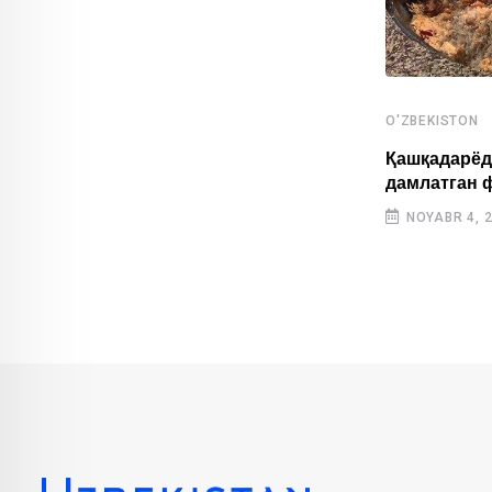
O'ZBEKISTON
,
O'ZBEKISTON
SPORT
Қашқадарёд
дамлатган 
Ўзбекистонлик ёш спортчилар Осиё
ўйинларида тарихий натижа қайд
NOYABR 4, 
этишди
OKTABR 31, 2025