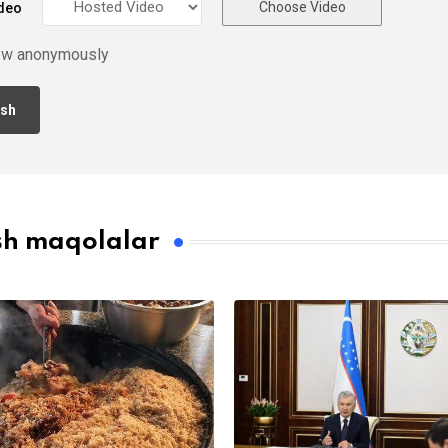
Choose Video
deo
ew anonymously
sh maqolalar