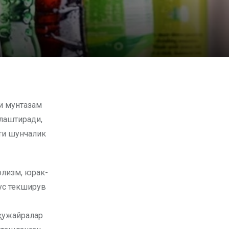
лаштиради,
ати шунчалик
олизм, юрак-
сус текширув
 ҳужайралар