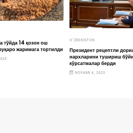
O'ZBEKISTON
а тўйда 14 қозон ош
фуқаро жаримага тортилди
Президент рецептли дори
нархларини тушириш бўй
2025
кўрсатмалар берди
NOYABR 4, 2025