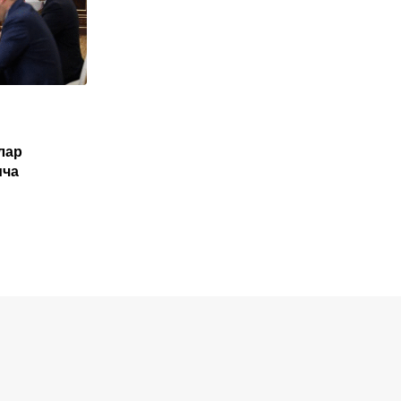
O'ZBEKISTON
лар
Туркия Ўзбекистон фуқаролари учун
ича
электрон виза жорий этиши мумкин
NOYABR 1, 2025