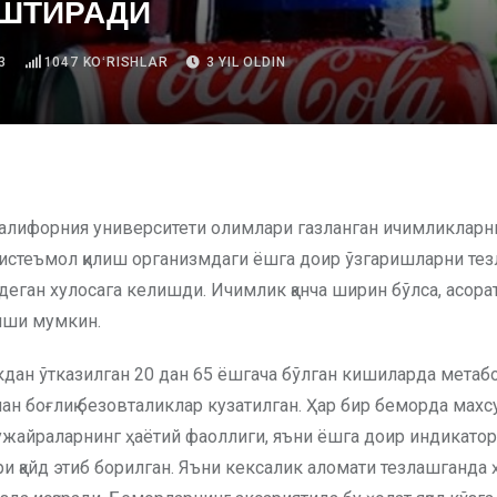
ШТИРАДИ
3
1047
KOʻRISHLAR
3 YIL OLDIN
истеъмол қилиш организмдаги ёшга доир ўзгаришларни тез
деган хулосага келишди. Ичимлик қанча ширин бўлса, асор
иши мумкин.
кдан ўтказилган 20 дан 65 ёшгача бўлган кишиларда метаб
лан боғлиқ безовталиклар кузатилган. Ҳар бир беморда мах
ҳужайраларнинг ҳаётий фаоллиги, яъни ёшга доир индикатор
и қайд этиб борилган. Яъни кексалик аломати тезлашганда