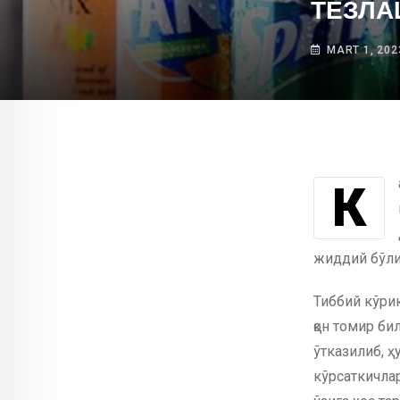
ТЕЗЛА
MART 1, 202
Калифорния университети олимлари газланган ичимликларни мунтазам
жиддий бўл
Тиббий кўри
қон томир би
ўтказилиб, 
кўрсаткичлар