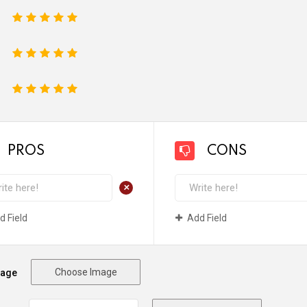
1
2
3
4
5
1
2
3
4
5
1
2
3
4
5
PROS
CONS
+
d Field
Add Field
Choose Image
mage