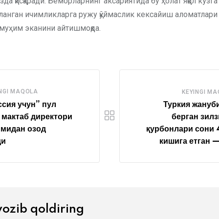
рзда қисқаради. Беморларнинг аксариятида бу ҳолат яққол кўзг
ланган ичимликларга ружу қўймаслик кексайиш аломатлари
муҳим эканини айтишмоқда.
NGI MAQOLA
KEYINGI M
сия учун” пул
Туркия жануб
 мактаб директори
берган зил
имидан озод
қурбонлари сони
ди
кишига етган 
yozib qoldiring