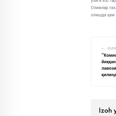
ўзига хос та
Олимлар газ
олишда ҳам 
OLDI
“Комис
йиққан
лавоз
қилин
Izoh 