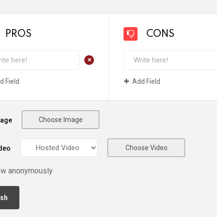
PROS
CONS
+
d Field
Add Field
Choose Image
mage
Choose Video
deo
ew anonymously