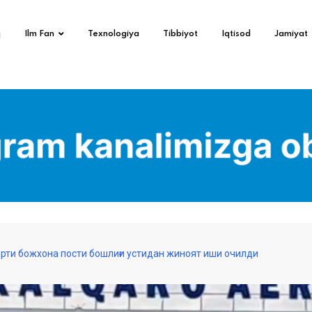
q
Ilm Fan
Texnologiya
Tibbiyot
Iqtisod
Jamiyat
рти божхона пости бошлиғи устидан жиноят иши очилди