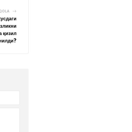
AQOLA
усдаги
изликни
а қизил
нилди?