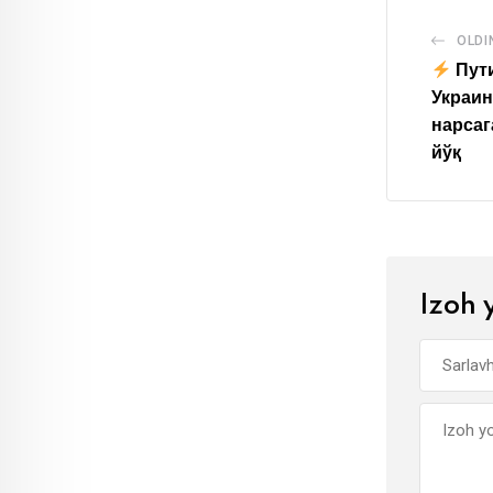
OLDI
Пути
Украин
нарсаг
йўқ
Izoh 