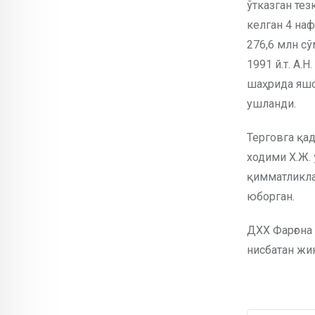
ўтказган те
келган 4 на
276,6 млн с
1991 й.т. А.
шаҳрида яшов
ушланди.
Терговга қа
ходими Х.Ж. 
қимматликла
юборган.
ДХХ Фарғона
нисбатан жин