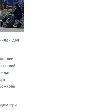
йилди, дея
бошлиғи
маҳаллий
риждан
кўп
 божхона
ходимлари