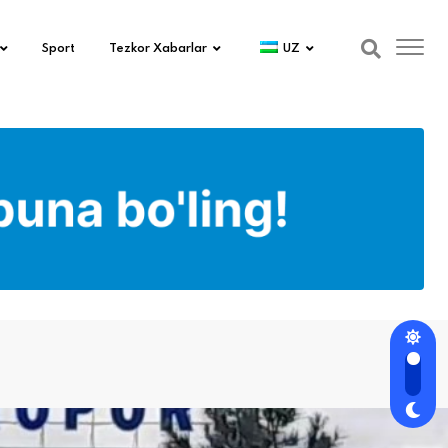
Sport
Tezkor Xabarlar
UZ