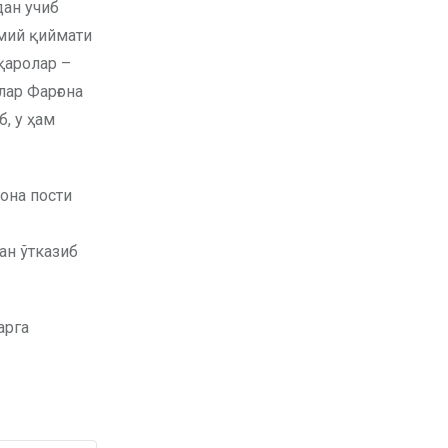
дан учиб
умий қиймати
қаролар –
рлар Фарғона
, у ҳам
она пости
ан ўтказиб
арга