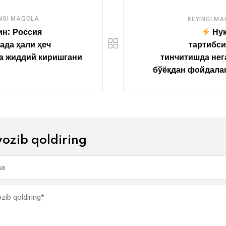
NGI MAQOLA
KEYINGI M
н: Россия
Нук
ада ҳали ҳеч
тартибс
а жиддий киришгани
тинчитишда нег
бўёқдан фойдала
yozib qoldiring