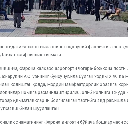
опортидаги божхоначиларнинг ноқонуний фаолиятига чек қў
 Давлат хавфсизлик хизмати.
нишича, Фарғона халқаро аэропорти чегара-божхона пости 
бажарувчи А.С. ўзининг бўйсунувида бўлган ходим Х.Ж. ва 
илан келишган ҳолда, моддий манфаатдорлик эвазига, хо
ўловчилар номига расмийлаштирилиб, олиб келинган жуда 
товар қимматликларни белгиланган тартибга зид равишда
ўтказиш билан шуғулланган.
сизлик хизматининг Фарғона вилояти бўйича бошқармаси 