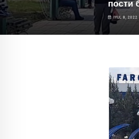
пости 
IYUL 8, 2022