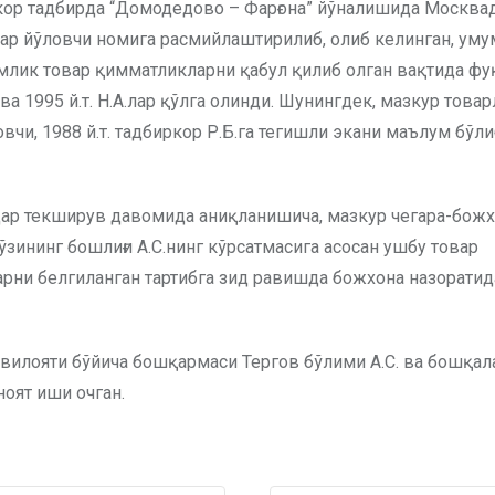
зкор тадбирда “Домодедово – Фарғона” йўналишида Москва
фар йўловчи номига расмийлаштирилиб, олиб келинган, ум
ўмлик товар қимматликларни қабул қилиб олган вақтида фу
Н. ва 1995 й.т. Н.А.лар қўлга олинди. Шунингдек, мазкур това
чи, 1988 й.т. тадбиркор Р.Б.га тегишли экани маълум бўлиб
дар текширув давомида аниқланишича, мазкур чегара-божх
ўзининг бошлиғи А.С.нинг кўрсатмасига асосан ушбу товар
рни белгиланган тартибга зид равишда божхона назоратид
 вилояти бўйича бошқармаси Тергов бўлими А.С. ва бошқал
оят иши очган.