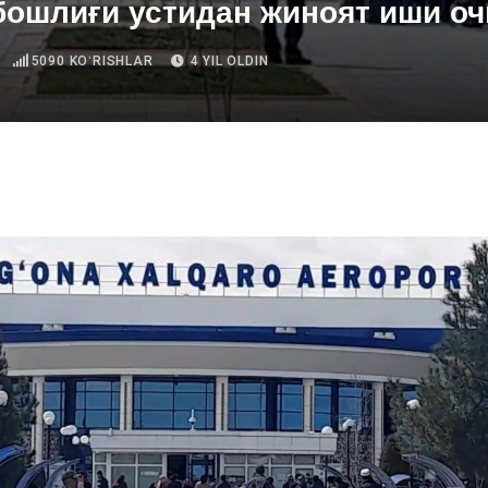
бошлиғи устидан жиноят иши о
5090
KOʻRISHLAR
4 YIL OLDIN