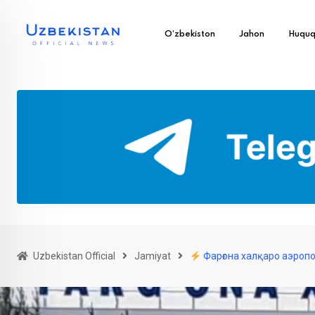
O’zbekiston
Jahon
Huqu
Uzbekistan Official
Jamiyat
Фарғона халқаро аэропо