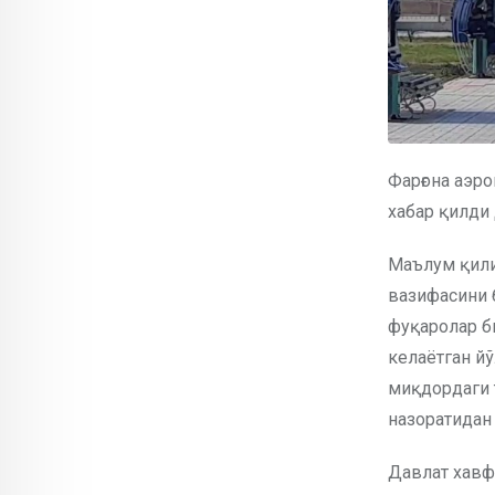
Фарғона аэр
хабар қилди
Маълум қили
вазифасини 
фуқаролар б
келаётган й
миқдордаги 
назоратидан 
Давлат хавф