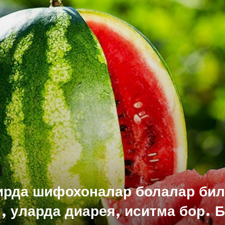
рда шифохоналар болалар бил
, уларда диарея, иситма бор. 