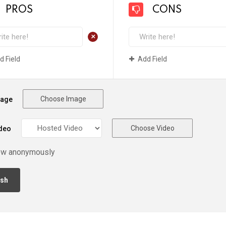
PROS
CONS
+
d Field
Add Field
Choose Image
mage
Choose Video
deo
ew anonymously