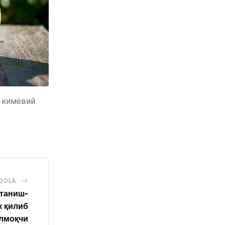
р кимёвий
AQOLA
таниш-
 қилиб
улмоқчи