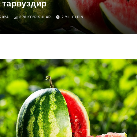
 тарвуздир
2024
678
KOʻRISHLAR
2 YIL OLDIN