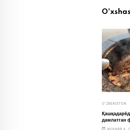
O'xsha
O'ZBEKISTON
,
O'ZBEKISTON
SPORT
Қашқадарёд
дамлатган 
Ўзбекистонлик ёш спортчилар Осиё
ўйинларида тарихий натижа қайд
NOYABR 4, 