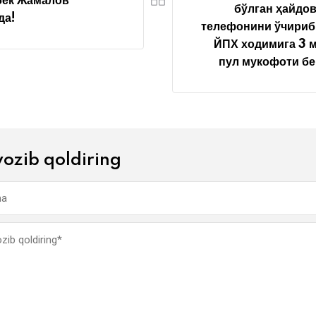
бек Жамалов
бўлган ҳайдо
да!
телефонини ўчириб
ЙПХ ходимига 3 
пул мукофоти б
yozib qoldiring