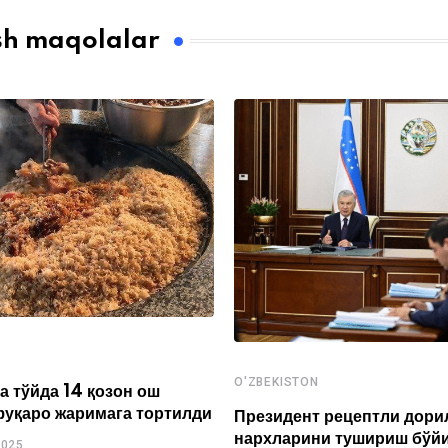
sh maqolalar
O'ZBEKISTON
а тўйда 14 қозон ош
фуқаро жаримага тортилди
Президент рецептли дори
нархларини тушириш бўй
2025