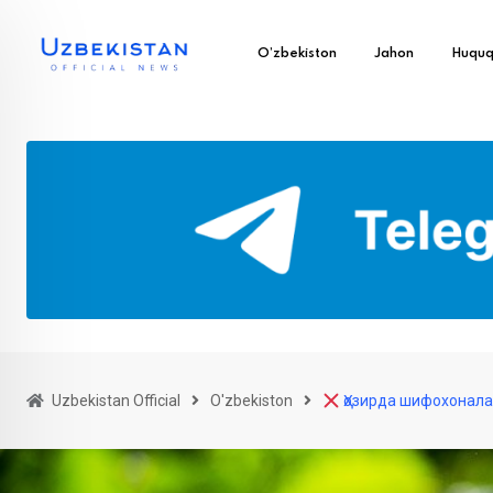
O’zbekiston
Jahon
Huqu
Uzbekistan Official
O'zbekiston
Ҳозирда шифохоналар