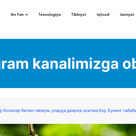
q
Ilm Fan
Texnologiya
Tibbiyot
Iqtisod
Jamiyat
 болалар билан гавжум, уларда диарея, иситма бор. Бунинг сабаб