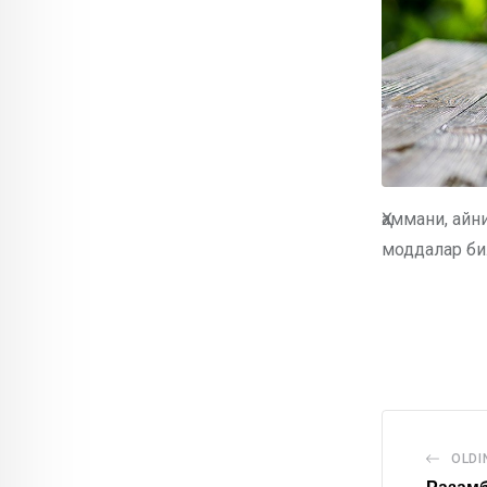
Ҳаммани, айн
моддалар би
OLDI