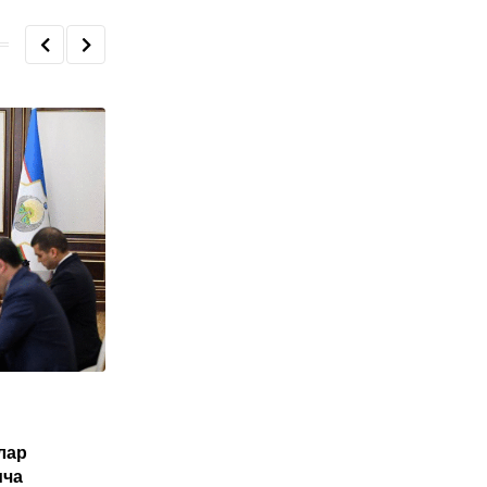
O'ZBEKISTON
лар
Туркия Ўзбекистон фуқаролари учун
ича
электрон виза жорий этиши мумкин