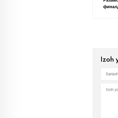
Разам
финал
Izoh 