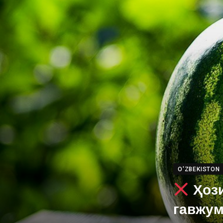
O'ZBEKISTON
Ҳози
гавжум