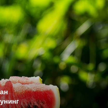
ан
Бунинг