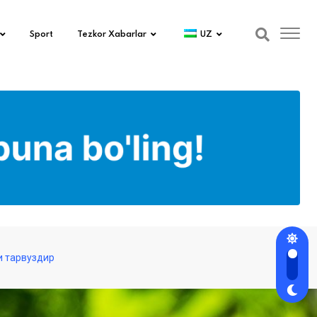
Sport
Tezkor Xabarlar
UZ
и тарвуздир