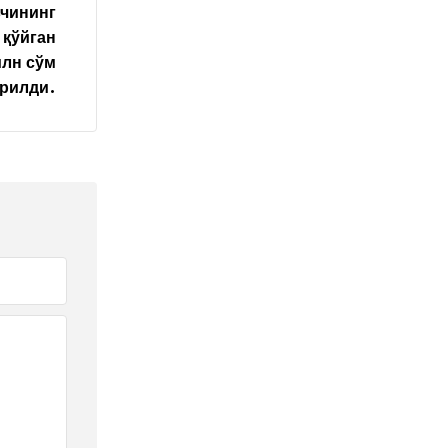
вчининг
 қўйган
млн сўм
ерилди.