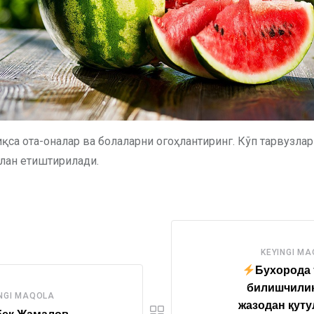
иқса ота-оналар ва болаларни огоҳлантиринг. Кўп тарвузла
лан етиштирилади.
KEYINGI M
Бухорода 
билишчилик
NGI MAQOLA
жазодан қут