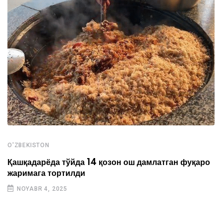
O'ZBEKISTON
Қашқадарёда тўйда 14 қозон ош дамлатган фуқаро
жаримага тортилди
NOYABR 4, 2025