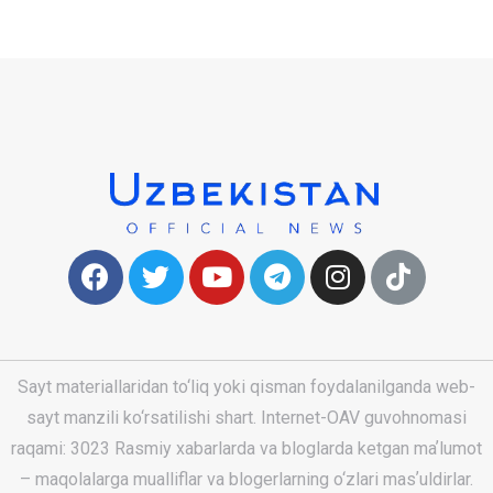
Sayt materiallaridan to‘liq yoki qisman foydalanilganda web-
sayt manzili ko‘rsatilishi shart. Internet-OAV guvohnomasi
raqami: 3023 Rasmiy xabarlarda va bloglarda ketgan maʼlumot
– maqolalarga mualliflar va blogerlarning o‘zlari masʼuldirlar.