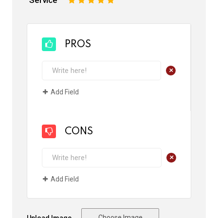
Service
1
2
3
4
5
PROS
+
Add Field
CONS
+
Add Field
Choose Image