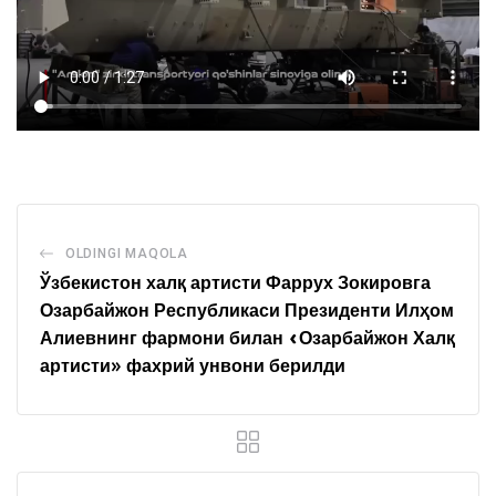
OLDINGI MAQOLA
Ўзбекистон халқ артисти Фаррух Зокировга
Озарбайжон Республикаси Президенти Илҳом
Алиевнинг фармони билан «Озарбайжон Халқ
артисти» фахрий унвони берилди