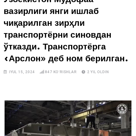
вазирлиги янги ишлаб
чиқарилган зирҳли
транспортёрни синовдан
ўтказди. Транспортёрга
«Арслон» деб ном берилган.
IYUL 15, 2024
847
KOʻRISHLAR
2 YIL OLDIN