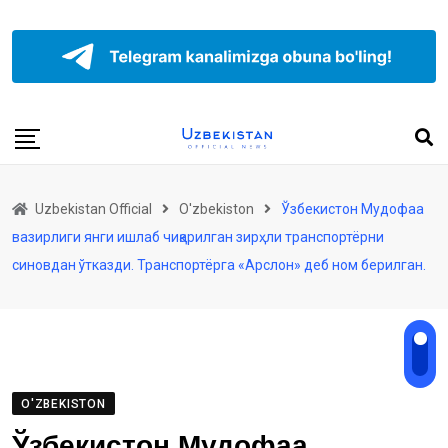
Uzbekistan Official
O'zbekiston
Ўзбекистон Мудофаа
вазирлиги янги ишлаб чиқарилган зирҳли транспортёрни
синовдан ўтказди. Транспортёрга «Арслон» деб ном берилган.
O'ZBEKISTON
Ўзбекистон Мудофаа