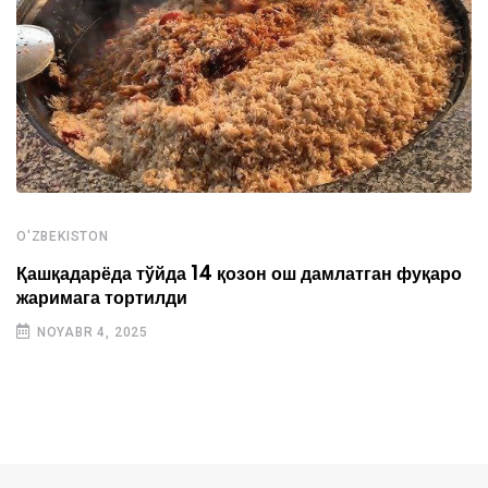
O'ZBEKISTON
Қашқадарёда тўйда 14 қозон ош дамлатган фуқаро
жаримага тортилди
NOYABR 4, 2025