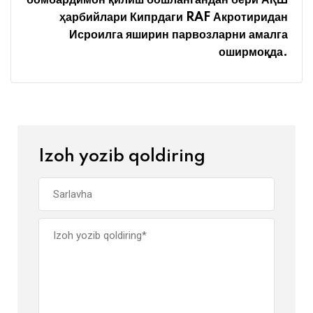
ҳарбийлари Кипрдаги RAF Акротиридан
Исроилга яширин парвозларни амалга
оширмоқда.
Izoh yozib qoldiring