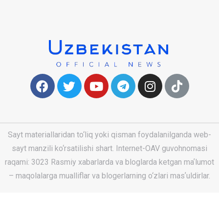
Sayt materiallaridan to‘liq yoki qisman foydalanilganda web-
sayt manzili ko‘rsatilishi shart. Internet-OAV guvohnomasi
raqami: 3023 Rasmiy xabarlarda va bloglarda ketgan maʼlumot
– maqolalarga mualliflar va blogerlarning o‘zlari masʼuldirlar.