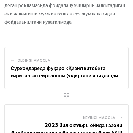
деган рекламасида фойдаланувчиларни чалғитадиган
ёки чалғитиши мумкин бўлган сўз жумлаларидан
фойдаланилгани кузатилмоқда.
OLDINGI MAQOLA
Сурхондарёда фуқаро «Қизил китоб»га
киритилган сиртлонни ўлдиргани аниқланди
KEYINGI MAQOLA
2023 йил октябрь ойида Ғазони
бомбардимон қилиш бошлангандан бери АҚШ