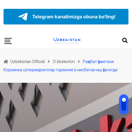
Uzbekistan Official
O'zbekiston
Рақобат қўмитаси
Корзинка супермаркетлар тармоғига нисбатан иш қўзғатди