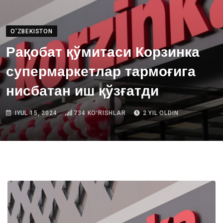
O'ZBEKISTON
Рақобат қўмитаси Корзинка
супермаркетлар тармоғига
нисбатан иш қўзғатди
IYUL 15, 2024
734
KOʻRISHLAR
2 YIL OLDIN