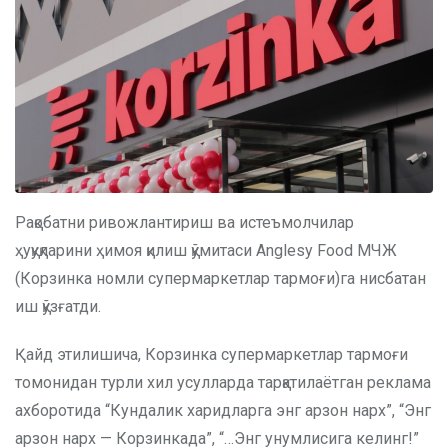
Рақобатни ривожлантириш ва истеъмолчилар
ҳуқуқларини ҳимоя қилиш қўмитаси Anglesy Food МЧЖ
(Корзинка номли супермаркетлар тармоғи)га нисбатан
иш қўзғатди.
Қайд этилишича, Корзинка супермаркетлар тармоғи
томонидан турли хил усулларда тарқатилаётган реклама
ахборотида “Кундалик харидларга энг арзон нарх”, “Энг
арзон нарх — Корзинкада”, “…Энг унумлисига келинг!”