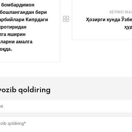
и бомбардимон
 бошлангандан бери
KEYINGI M
арбийлари Кипрдаги
Ҳозирги кунда Ўзб
кротиридан
ҳу
лга яширин
ларни амалга
оқда.
yozib qoldiring