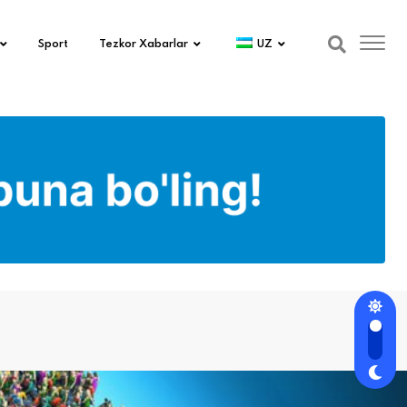
Sport
Tezkor Xabarlar
UZ