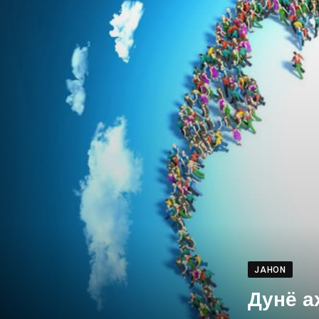
JAHON
Дунё а