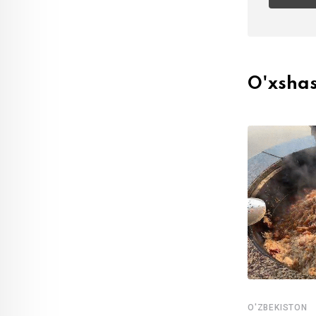
O'xsha
O'ZBEKISTON