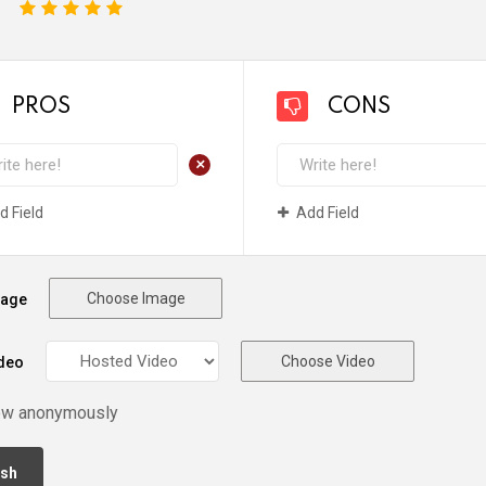
1
2
3
4
5
PROS
CONS
+
d Field
Add Field
Choose Image
mage
Choose Video
deo
ew anonymously