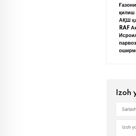
Ғазон
қилиш
АҚШ ҳ
RAF А
Исрои
парвоз
оширм
Izoh 