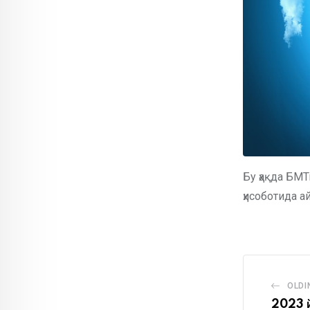
Бу ҳақда БМ
ҳисоботида а
OLDI
2023 й