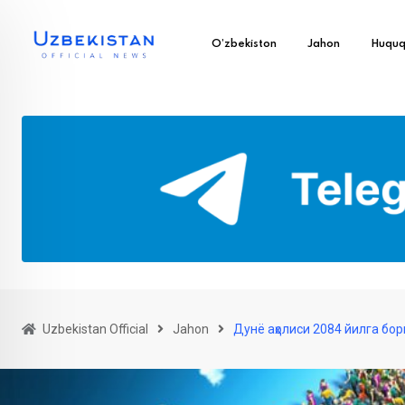
O’zbekiston
Jahon
Huqu
Uzbekistan Official
Jahon
Дунё аҳолиси 2084 йилга бо