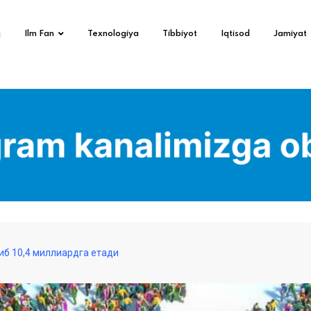
q
Ilm Fan
Texnologiya
Tibbiyot
Iqtisod
Jamiyat
риб 10,4 миллиардга етади