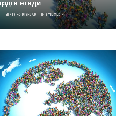
рдга етади
4
743
KOʻRISHLAR
2 YIL OLDIN