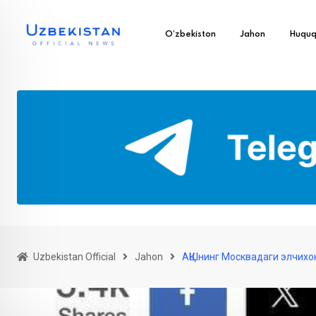
O’zbekiston
Jahon
Huqu
Uzbekistan Official
Jahon
АҚШнинг Москвадаги элчихон