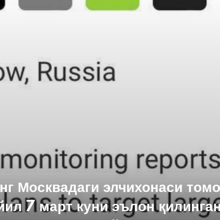
г Москвадаги элчихонаси том
ил 7 март куни эълон қилинга