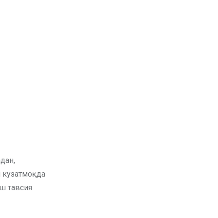
дан,
и кузатмоқда
ш тавсия