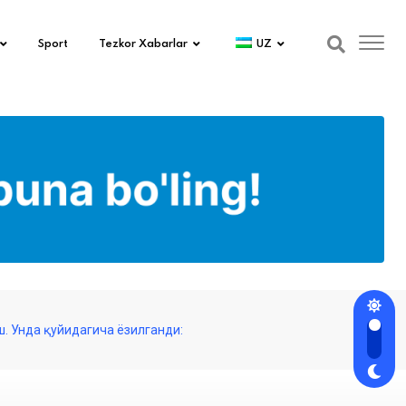
Sport
Tezkor Xabarlar
UZ
. Унда қуйидагича ёзилганди: