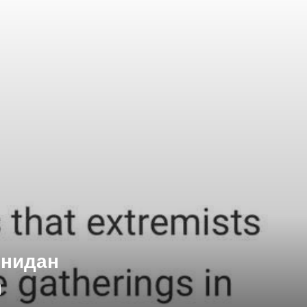
онидан
н