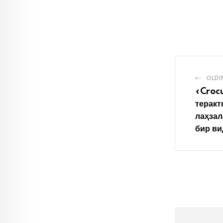
OLDI
«Crocu
теракт
лаҳзал
бир ви