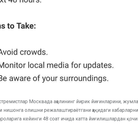
стремистлар Москвада аҳолининг йирик йиғинларини, жумла
и нишонга олишни режалаштираётгани ҳақидаги хабарларн
роларига кейинги 48 соат ичида катта йиғилишлардан қочи