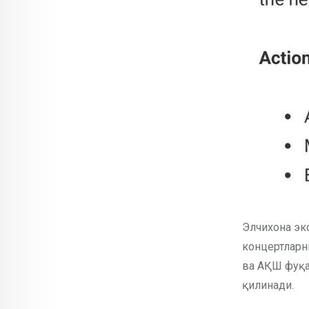
Элчихона эк
концертларн
ва АҚШ фуқа
қилинади.