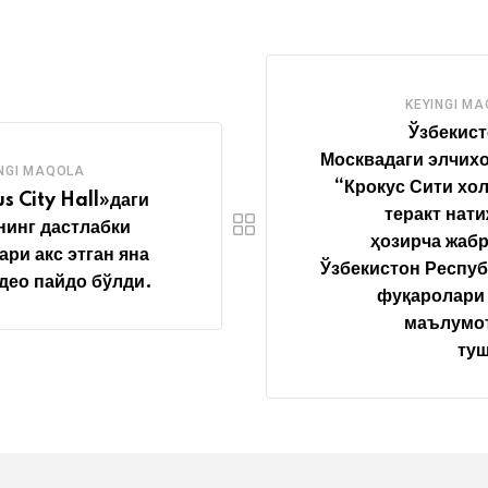
KEYINGI M
Ўзбекис
Москвадаги элчих
NGI MAQOLA
“Крокус Сити хо
s City Hall»даги
теракт нат
нинг дастлабки
ҳозирча жаб
ари акс этган яна
Ўзбекистон Респу
део пайдо бўлди.
фуқаролари
маълумот
туш