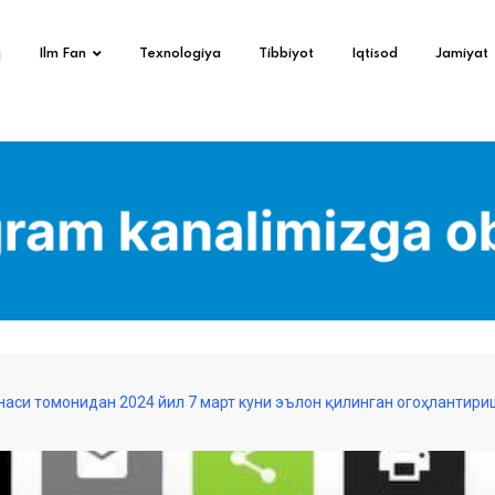
q
Ilm Fan
Texnologiya
Tibbiyot
Iqtisod
Jamiyat
аси томонидан 2024 йил 7 март куни эълон қилинган огоҳлантириш