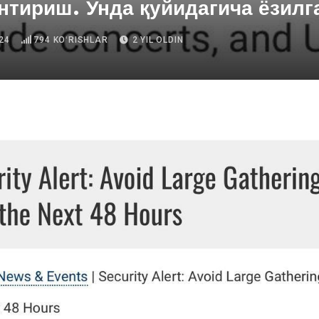
нтириш. Унда қуйидагича ёзилг
24
794
KOʻRISHLAR
2 YIL OLDIN