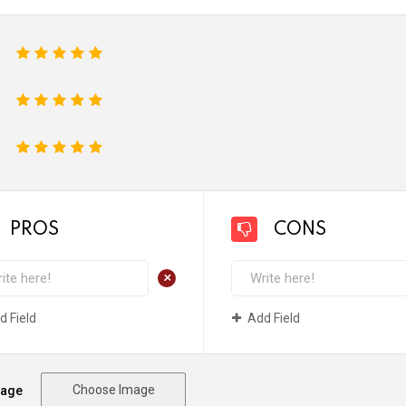
1
2
3
4
5
1
2
3
4
5
1
2
3
4
5
PROS
CONS
+
d Field
Add Field
Choose Image
mage