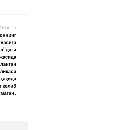
AQOLA
тоннинг
онасига
лл”даги
ижасида
рланган
бликаси
 ҳақида
 келиб
маган.