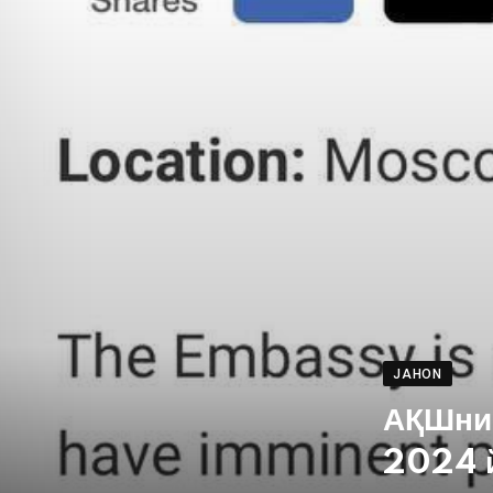
JAHON
АҚШнин
2024 й