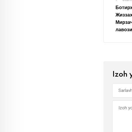
Ботир
Жиззах
Мирзач
лавози
Izoh 