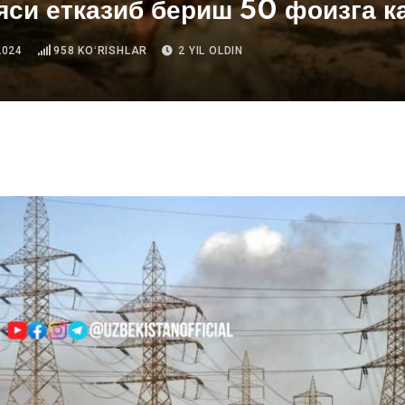
яси етказиб бериш 50 фоизга 
2024
958
KOʻRISHLAR
2 YIL OLDIN