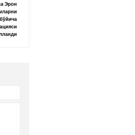
ва Эрон
умларни
бўйича
ацияси
лланди