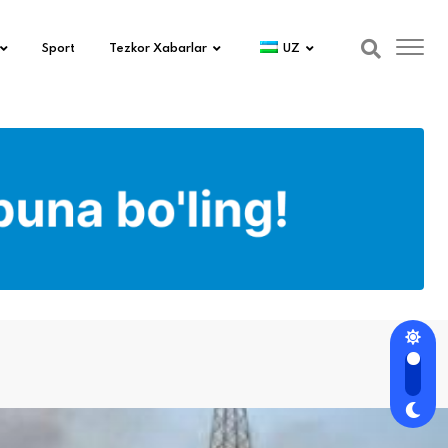
Sport
Tezkor Xabarlar
UZ