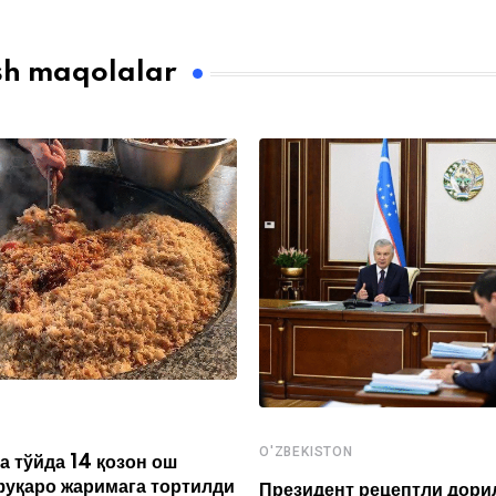
sh maqolalar
O'ZBEKISTON
а тўйда 14 қозон ош
фуқаро жаримага тортилди
Президент рецептли дори