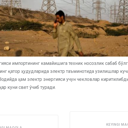
гияси импортининг камайишига техник носозлик сабаб бўлга
инг қатор ҳудудларида электр таъминотида узилишлар куча
Водийда ҳам электр энергияси учун чекловлар киритилибди
ҳар куни свет ўчиб туради.
KEYINGI M
NGI MAQOLA