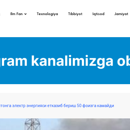
q
Ilm Fan
Texnologiya
Tibbiyot
Iqtisod
Jamiyat
тонга электр энергияси етказиб бериш 50 фоизга камайди