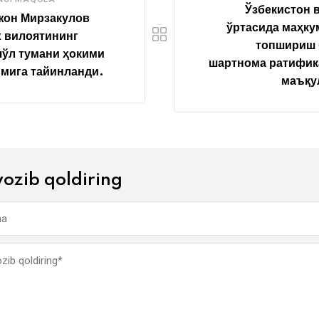
Ўзбекистон 
жон Мирзакулов
ўртасида маҳк
 вилоятининг
топшириш 
ўл тумани ҳокими
шартнома ратифик
мига тайинланди.
маъқу
yozib qoldiring