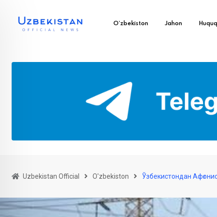
O’zbekiston
Jahon
Huqu
Uzbekistan Official
O'zbekiston
Ўзбекистондан Афғонис