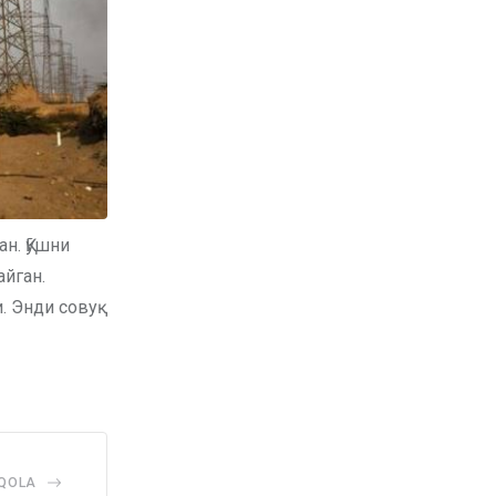
н. Қўшни
йган.
. Энди совуқ
AQOLA