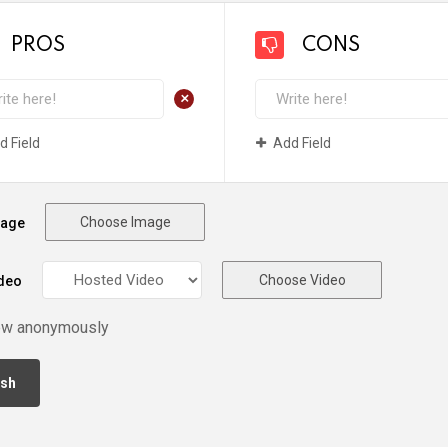
PROS
CONS
+
d Field
Add Field
Choose Image
mage
Choose Video
deo
ew anonymously