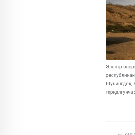
Электр энер
республикан
Шунингдек, 
тарқалгунча 
OLDI