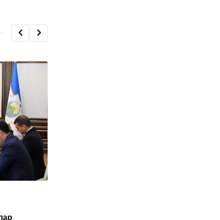
O'ZBEKISTON
лар
Туркия Ўзбекистон фуқаролари учун