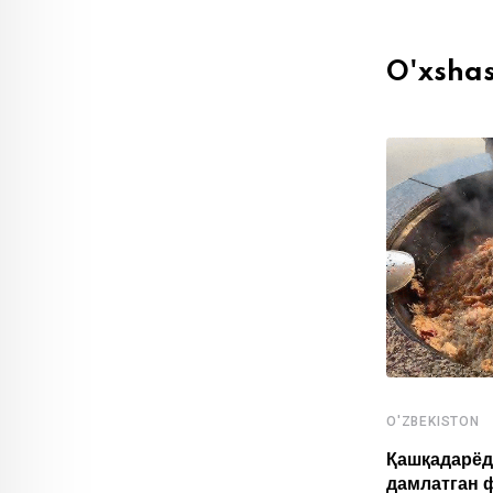
O'xsha
O'ZBEKISTON
,
O'ZBEKISTON
SPORT
Қашқадарёд
дамлатган 
Ўзбекистонлик ёш спортчилар Осиё