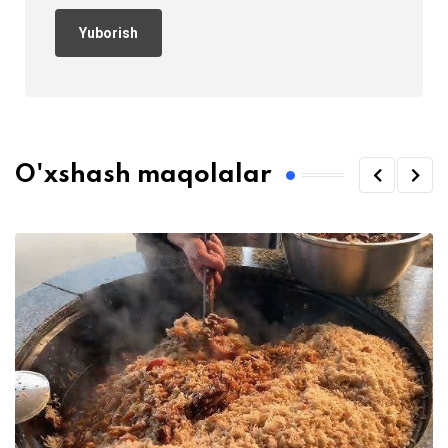
O'xshash maqolalar