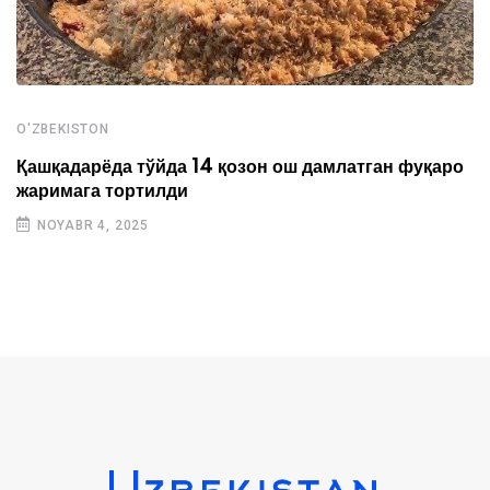
O'ZBEKISTON
Қашқадарёда тўйда 14 қозон ош дамлатган фуқаро
жаримага тортилди
NOYABR 4, 2025