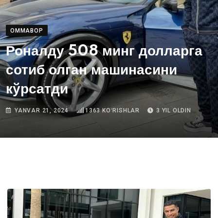
OMMABOP
Роналду 508 минг долларга
сотиб олган машинасини
кўрсатди
YANVAR 21, 2024
1363
KOʻRISHLAR
3 YIL OLDIN