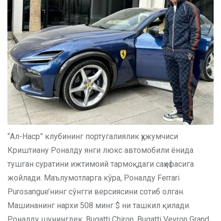
“Ал-Наср” клубининг португалиялик ҳужумчиси
Криштиану Роналду янги люкс автомобили ёнида
тушган суратини ижтимоий тармоқдаги саҳифасига
жойлади. Маълумотларга кўра, Роналду Ferrari
Purosangue’нинг сўнгги версиясини сотиб олган.
Машинанинг нархи 508 минг $ ни ташкил қилади.
Роналду шунингдек, Bugatti Chiron, Bugatti Veyron Grand,