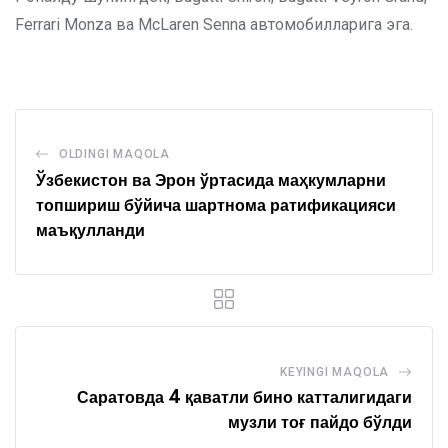
Ferrari Monza ва McLaren Senna автомобилларига эга.
OLDINGI MAQOLA
Ўзбекистон ва Эрон ўртасида маҳкумларни
топшириш бўйича шартнома ратификацияси
маъқулланди
KEYINGI MAQOLA
Саратовда 4 қаватли бино катталигидаги
музли тоғ пайдо бўлди