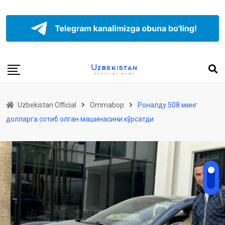
Uzbekistan Official
Ommabop
Роналду 508 минг
долларга сотиб олган машинасини кўрсатди