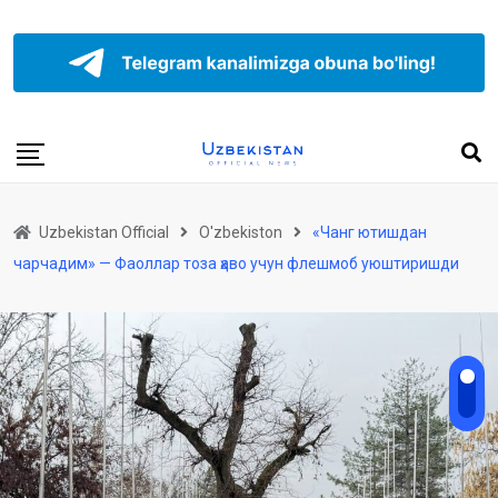
Uzbekistan Official
O'zbekiston
«Чанг ютишдан
чарчадим» — Фаоллар тоза ҳаво учун флешмоб уюштиришди