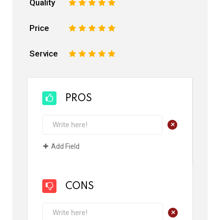
Quality
1
2
3
4
5
Price
1
2
3
4
5
Service
1
2
3
4
5
PROS
+
Add Field
CONS
+