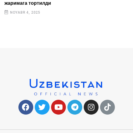
жаримага тортилди
NOYABR 4, 2025