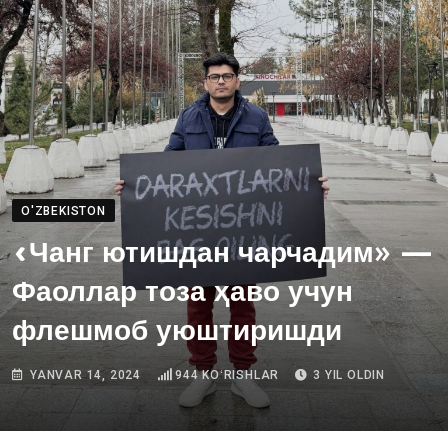
O'ZBEKISTON
«Чанг ютишдан чарчадим» —
Фаоллар тоза ҳаво учун
флешмоб уюштиришди
YANVAR 14, 2024
944
KOʻRISHLAR
3 YIL OLDIN