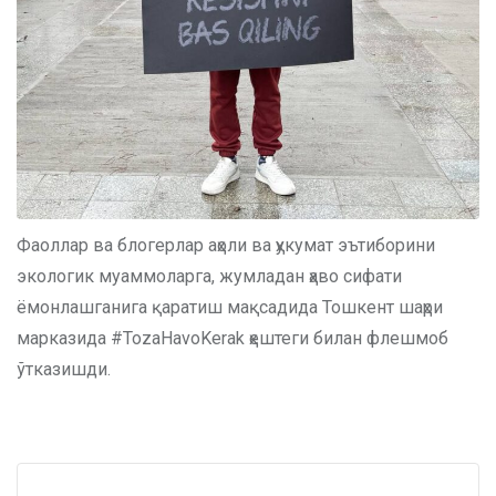
Фаоллар ва блогерлар аҳоли ва ҳукумат эътиборини
экологик муаммоларга, жумладан ҳаво сифати
ёмонлашганига қаратиш мақсадида Тошкент шаҳри
марказида #TozaHavoKerak ҳештеги билан флешмоб
ўтказишди.