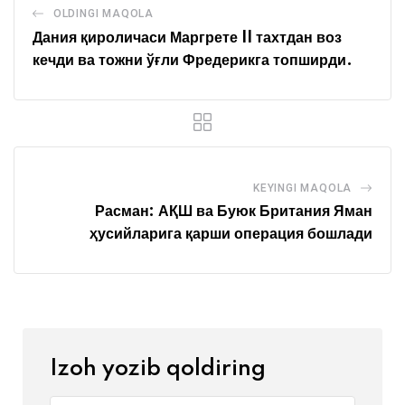
OLDINGI MAQOLA
Дания қироличаси Маргрете II тахтдан воз
кечди ва тожни ўғли Фредерикга топширди.
KEYINGI MAQOLA
Расман: АҚШ ва Буюк Британия Яман
ҳусийларига қарши операция бошлади
Izoh yozib qoldiring