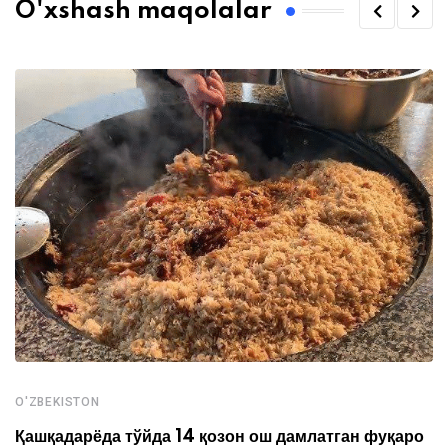
O'xshash maqolalar
O'ZBEKISTON
Қашқадарёда тўйда 14 қозон ош дамлатган фуқаро