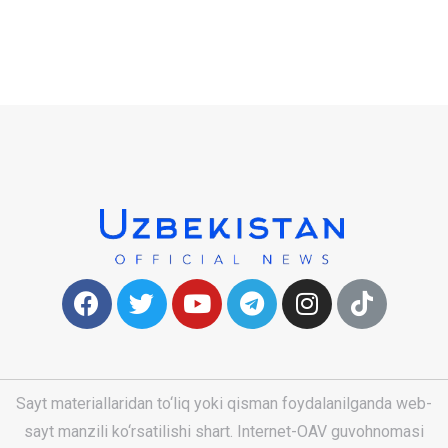
Sayt materiallaridan to‘liq yoki qisman foydalanilganda web-
sayt manzili ko‘rsatilishi shart. Internet-OAV guvohnomasi