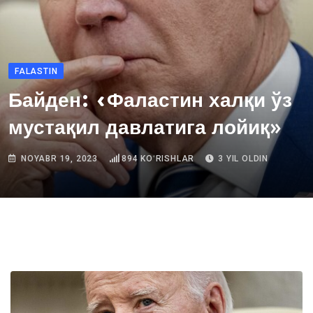
FALASTIN
Байден: «Фаластин халқи ўз
мустақил давлатига лойиқ»
NOYABR 19, 2023
894
KOʻRISHLAR
3 YIL OLDIN