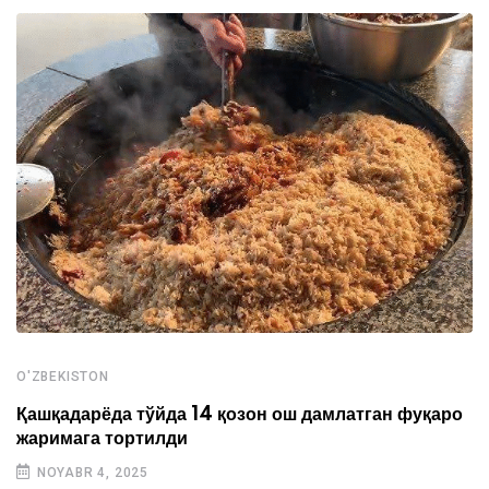
O'ZBEKISTON
Қашқадарёда тўйда 14 қозон ош дамлатган фуқаро
жаримага тортилди
NOYABR 4, 2025