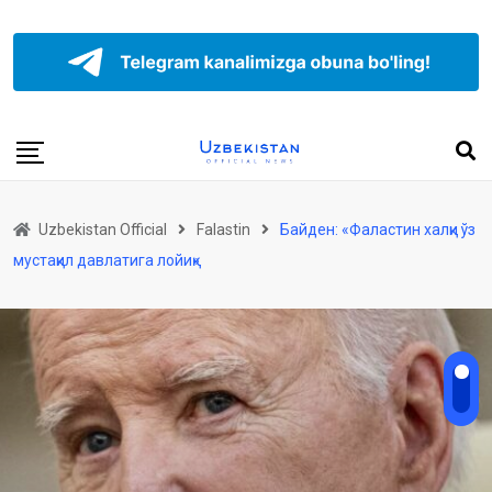
Uzbekistan Official
Falastin
Байден: «Фаластин халқи ўз
мустақил давлатига лойиқ»