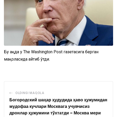
Бу ҳақда у The Washington Post газетасига берган
мақоласида айтиб ўтди.
OLDINGI MAQOLA
Богородский шаҳар ҳудудида ҳаво ҳужумидан
мудофаа кучлари Москвага учувчисиз
дронлар ҳужумини тўхтатди – Москва мери