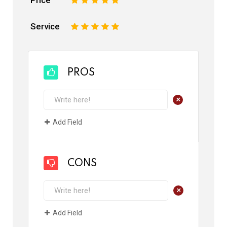
Price
1
2
3
4
5
Service
1
2
3
4
5
PROS
+
Add Field
CONS
+
Add Field