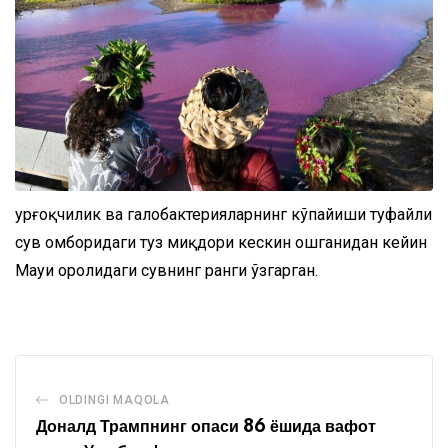
Қурғоқчилик ва галобактерияларнинг кўпайиши туфайли
сув омборидаги туз миқдори кескин ошганидан кейин
Мауи оролидаги сувнинг ранги ўзгарган.
OLDINGI MAQOLA
Доналд Трампнинг опаси 86 ёшида вафот