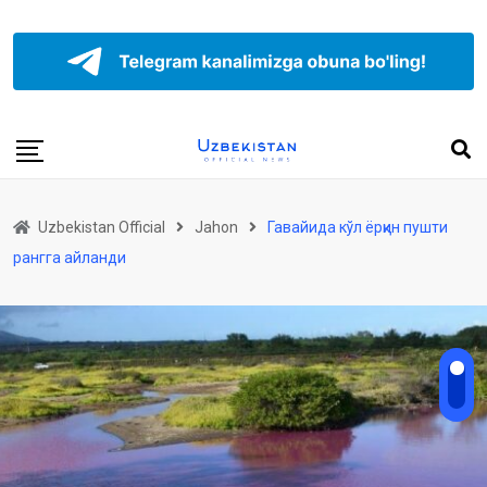
Uzbekistan Official
Jahon
Гавайида кўл ёрқин пушти
рангга айланди