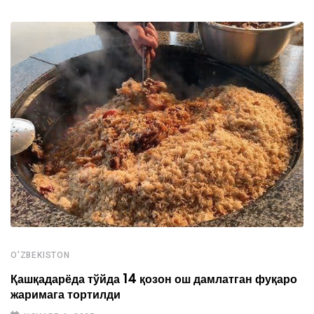
O'ZBEKISTON
Қашқадарёда тўйда 14 қозон ош дамлатган фуқаро
жаримага тортилди