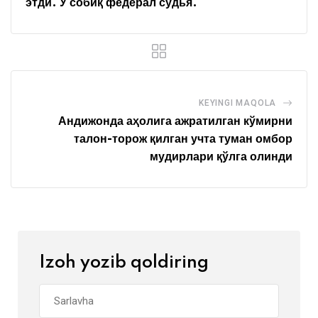
этди. У собиқ федерал судья.
KEYINGI MAQOLA
Андижонда аҳолига ажратилган кўмирни
талон-торож қилган учта туман омбор
мудирлари қўлга олинди
Izoh yozib qoldiring