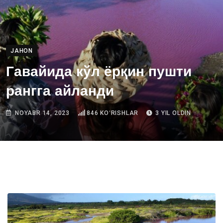
JAHON
Гавайида кўл ёрқин пушти
рангга айланди
NOYABR 14, 2023
846
KOʻRISHLAR
3 YIL OLDIN