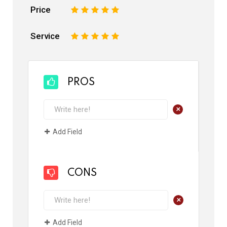
Price
1
2
3
4
5
Service
1
2
3
4
5
PROS
+
Add Field
CONS
+
Add Field